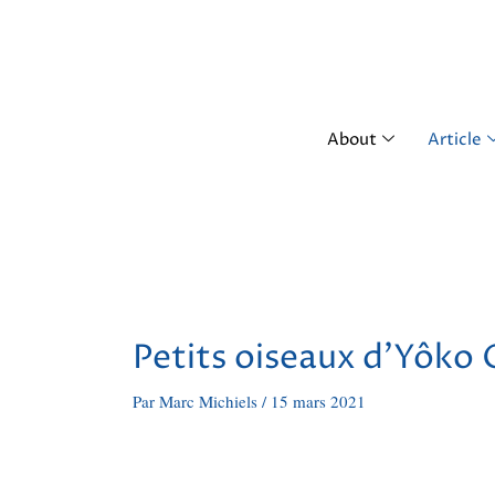
Aller
au
contenu
About
Article
Navigation
des
articles
Petits oiseaux d’Yôko
Par
Marc Michiels
/
15 mars 2021