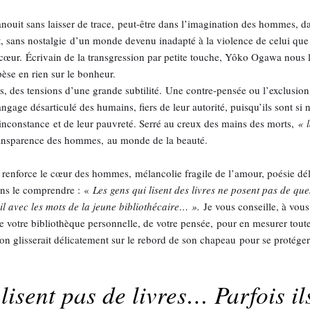
nouit sans laisser de trace, peut-être dans l’imagination des hommes, dan
t, sans nostalgie d’un monde devenu inadapté à la violence de celui qu
n cœur. Écrivain de la transgression par petite touche, Yôko Ogawa nous 
pèse en rien sur le bonheur.
, des tensions d’une grande subtilité. Une contre-pensée ou l’exclusion
ngage désarticulé des humains, fiers de leur autorité, puisqu’ils sont s
nconstance et de leur pauvreté. Serré au creux des mains des morts,
« 
a transparence des hommes, au monde de la beauté.
enforce le cœur des hommes, mélancolie fragile de l’amour, poésie délica
ans le comprendre : «
Les gens qui lisent des livres ne posent pas de ques
-il avec les mots de la jeune bibliothécaire… ».
Je vous conseille, à vous 
e votre bibliothèque personnelle, de votre pensée, pour en mesurer tou
’on glisserait délicatement sur le rebord de son chapeau pour se protéger
lisent pas de livres… Parfois ils