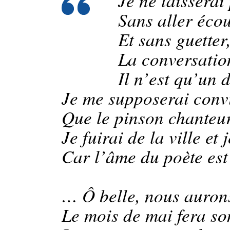
Je ne laisserai
Sans aller écou
Et sans guetter
La conversation
Il n’est qu’un 
Je me supposerai convi
Que le pinson chanteu
Je fuirai de la ville et
Car l’âme du poète e
… Ô belle, nous aurons 
Le mois de mai fera s