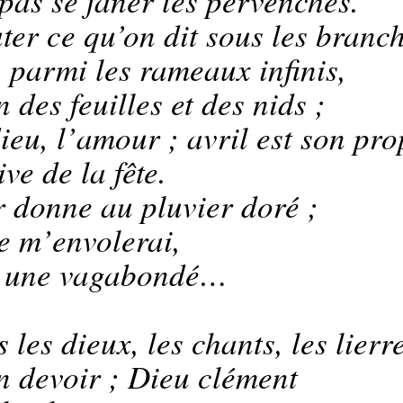
 pas se faner les pervenches.
ter ce qu’on dit sous les branch
, parmi les rameaux infinis,
 des feuilles et des nids ;
dieu, l’amour ; avril est son pr
ve de la fête.
r donne au pluvier doré ;
 je m’envolerai,
st une vagabondé…
les dieux, les chants, les lierr
on devoir ; Dieu clément