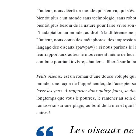
L’auteur, nous décrit un monde qui s’en va, qui s’éva
bientôt plus ; un monde sans technologie, sans robo
bientôt plus besoin de la nature pour faire vivre so
l’inadaptation au monde, au droit à la différence ne 
L’auteur, nous conte des métaphores, des impressions
langage des oiseaux (pawpaw) ; si nous parlons le la
leur rapport aux autres le mouvement même de leur i
continue pourtant à vivre, chanter sa liberté sur l
Petits oiseaux
est un roman d’une douce volupté qui r
monde, une façon de l’appréhender, de l’accepter s
lever les yeux. A rapporter dans quinze jours, se dit
longtemps que vous le pourrez, le ramener au sein d
ramasserai sur une plage, au bord de la mer et que l
autres !
Les oiseaux ne 