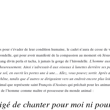
s pour s’évader de leur condition humaine, le cadet n’aura de cesse de
rondelle, qui pour avoir manifesté de la compassion au moment où Jésus s
ng divin perla et tacha, à jamais la gorge de l’hirondelle.
L’homme
aux
heureusement. Ainsi s’adressait-il aux oiseaux à lunettes derrière ses p
 sol, en ouvrit les portes une à une… Allez, vous pouvez sortir. Après av
êne, tandis que d’autres se dirigeaient vers un endroit encore plus loi
animal que représente saint François d’Assises qui prêchait pour les ani
ale de l’homme comme maître et possesseur du monde animal :
ligé de chanter pour moi ni pou