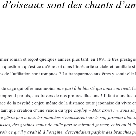
s d’oiseaux sont des chants d’a
ier roman et reçoit quelques années plus tard, en 1991 le très presti
question : qu’est-ce qu’être soi dans l’insécurité sociale et familiale si 
s de l’affiliation sont rompues ? La transparence aux êtres y serait-elle l
me de cage qui offre néanmoins
une part à la liberté qui nous convient
, f
prend parfois, aux travers de nos propres illusions ! Il faut alors fusi
ce de la psyché ; enjeu même de la distance toute japonaise du vivre e
en tant que création d’une vision du type
Loplop – Max Ernst :
«
Sous sa 
re glissa peu à peu, les planches s’entassèrent sur le sol, formant bloc s
usses, des graines venus de nulle part se mirent à germer, et ici ou là 
avoir ce qu’il y avait là à l’origine, descendaient parfois des branches 