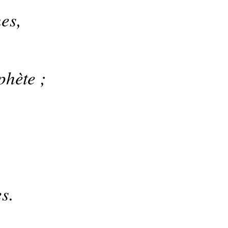
es,
ophète ;
es.